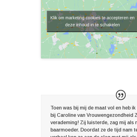
Klik om marketing cookies te accepteren en
deze inhoud in te schakelen
Toen was bij mij de maat vol en heb i
bij Caroline van Vrouwengezondheid Z
verademing! Zij luisterde, zag mij als 
baarmoeder. Doordat ze de tijd nam te