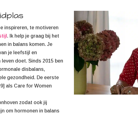
idplas
 inspireren, te motiveren
tijl
. Ik help je graag bij het
en in balans komen. Je
n je leefstijl en
 leven doet. Sinds 2015 ben
ormonale disbalans,
ele gezondheid. De eerste
2019] als Care for Women
onhoven zodat ook jij
zijn om hormonen in balans