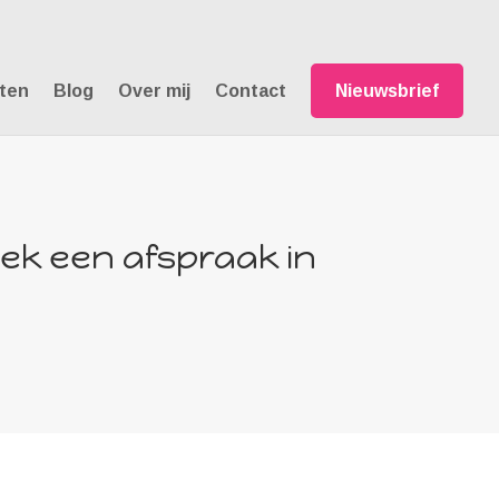
hten
Blog
Over mij
Contact
Nieuwsbrief
k een afspraak in