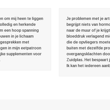
n om mij heen te liggen
Je problemen met je arts
volledig en herkende
begrijpt niets van horm
 nam een hoop spanning
naar de muur of je krij
ouwen in je lichaam
bloeddruk verlagend midd
e gesprekken met
die de opvliegers moete
gen in mijn eetpatroon
buiten met dezelfde pr
lijke supplementen voor
overgangsklachten doo
.
Zuidplas. Het bespaart j
Ik kan het iedereen aan