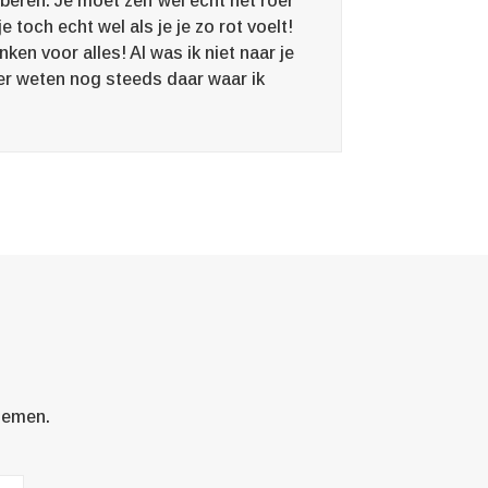
eren. Je moet zelf wel echt het roer
 toch echt wel als je je zo rot voelt!
ken voor alles! Al was ik niet naar je
r weten nog steeds daar waar ik
 nemen.