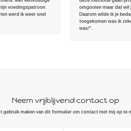
ls mens. Met eenvoudige
deze methode gaan prob
mijn voedingspatroon
omgooien maar dat wil je
ten werd ik weer snel
Daarom wilde ik je bedan
toegekomen was ik zeke
was!”.
Neem vrijblijvend contact op
t gebruik maken van dit formulier om contact met mij op te