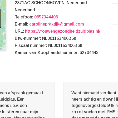
2871AC
SCHOONHOVEN
,
Nederland
Nederland
Telefoon:
0657344406
E-mail:
carolinepraktijk@gmail.com
URL:
https://vrouwengezondheidzuidplas.nl/
Btw-nummer:
NL001153406B68
Fiscaal nummer:
NL001153406B68
Kamer-van-Koophandelnummer: 62704443
k een afspraak gemaakt
Want niemand verdient h
uidplas. Een
neerslachtig en down! I
mens i.p.v. een
tegenovergestelde! Ik 
 luisteren naar mijn
zo rot voelen met PMS o