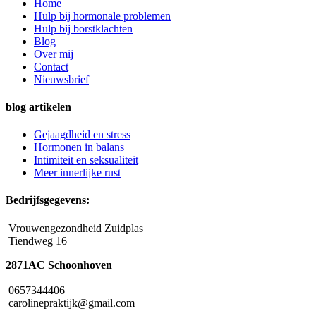
Home
Hulp bij hormonale problemen
Hulp bij borstklachten
Blog
Over mij
Contact
Nieuwsbrief
blog artikelen
Gejaagdheid en stress
Hormonen in balans
Intimiteit en seksualiteit
Meer innerlijke rust
Bedrijfsgegevens:
Vrouwengezondheid Zuidplas
Tiendweg 16
2871AC Schoonhoven
0657344406
carolinepraktijk@gmail.com